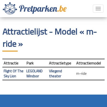
Toggl
navig
Attractielijst - Model « m-
ride »
Attractie
Park
Attractietype
Attractiemodel
Flight Of The
LEGOLAND
Vliegend
m-ride
Sky Lion
Windsor
theater