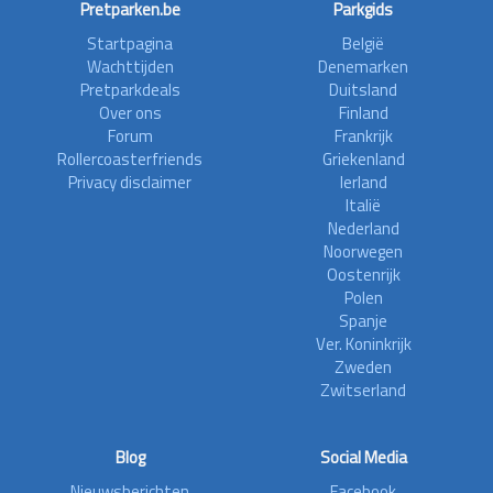
Pretparken.be
Parkgids
Startpagina
België
Wachttijden
Denemarken
Pretparkdeals
Duitsland
Over ons
Finland
Forum
Frankrijk
Rollercoasterfriends
Griekenland
Privacy disclaimer
Ierland
Italië
Nederland
Noorwegen
Oostenrijk
Polen
Spanje
Ver. Koninkrijk
Zweden
Zwitserland
Blog
Social Media
Nieuwsberichten
Facebook