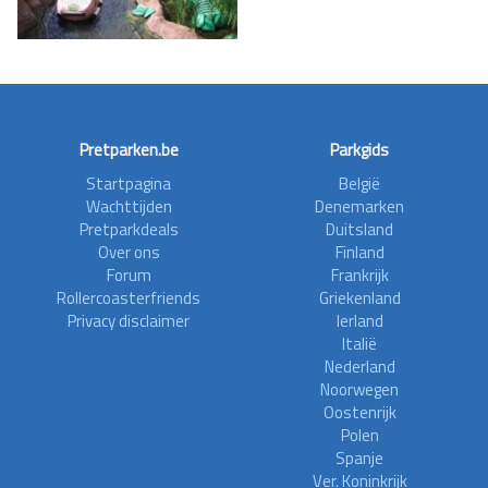
Pretparken.be
Parkgids
Startpagina
België
Wachttijden
Denemarken
Pretparkdeals
Duitsland
Over ons
Finland
Forum
Frankrijk
Rollercoasterfriends
Griekenland
Privacy disclaimer
Ierland
Italië
Nederland
Noorwegen
Oostenrijk
Polen
Spanje
Ver. Koninkrijk