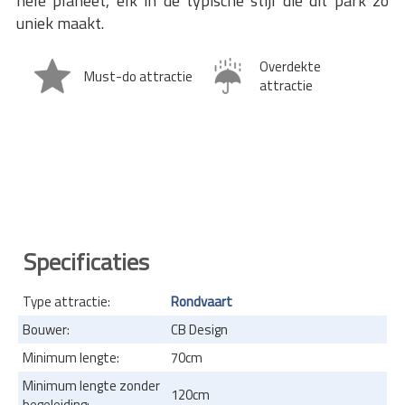
hele planeet, elk in de typische stijl die dit park zo
uniek maakt.
Overdekte
Must-do attractie
attractie
Specificaties
Type attractie:
Rondvaart
Bouwer:
CB Design
Minimum lengte:
70cm
Minimum lengte zonder
120cm
begeleiding: