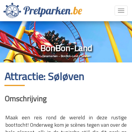
Toggl
navig
BonBon-Land
Denemarken
»
BonBon-Land
»
Søløven
Attractie: Søløven
Omschrijving
Maak een reis rond de wereld in deze rustige
boottocht! Onderweg kom je scènes tegen van over de