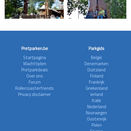
Pretparken.be
Parkgids
Startpagina
België
Wachttijden
Denemarken
Pretparkdeals
Duitsland
Over ons
Finland
Forum
Frankrijk
Rollercoasterfriends
Griekenland
Privacy disclaimer
Ierland
Italië
Nederland
Noorwegen
Oostenrijk
Polen