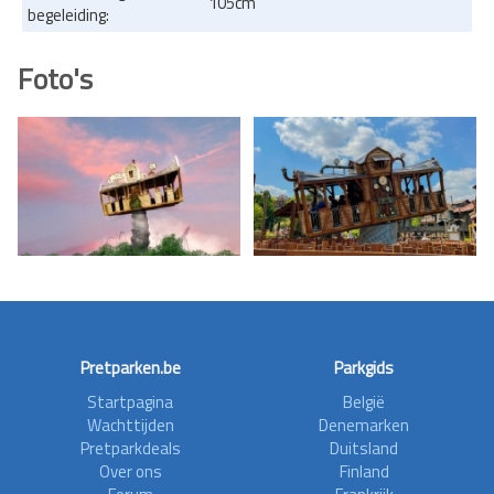
105cm
begeleiding:
Foto's
Pretparken.be
Parkgids
Startpagina
België
Wachttijden
Denemarken
Pretparkdeals
Duitsland
Over ons
Finland