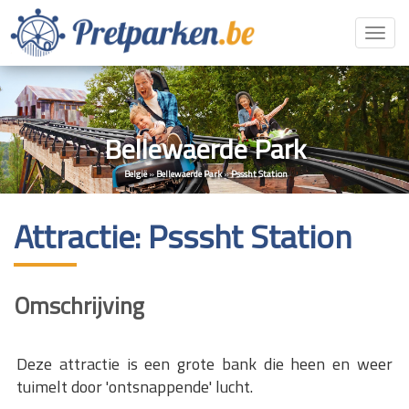
Toggl
navig
Bellewaerde Park
België
»
Bellewaerde Park
»
Psssht Station
Attractie: Psssht Station
Omschrijving
Deze attractie is een grote bank die heen en weer
tuimelt door 'ontsnappende' lucht.