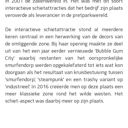
in 2001 de zakenwereld in. Het was met dit soort
interactieve schietattracties dat het bedrijf zijn plaats
veroverde als leverancier in de pretparkwereld.
De interactieve schietattractie stond al meerdere
keren centraal in een herwerking van de decors van
de omliggende zone. Bij haar opening maakte ze deel
uit van het een jaar eerder vernieuwde 'Bubble Gum
City' waarbij restanten van het oorspronkelijke
smurfendorp werden opgekalefaterd tot iets wat kon
doorgaan als het resultaat van kruisbestuiving tussen
'smurfendorp', 'steampunk' en een trashy variant op
'industrieel'. In 2016 creëerde men op deze plaats een
meer klassieke zone rond het wilde westen. Het
schiet-aspect was daarbij meer op zijn plaats.