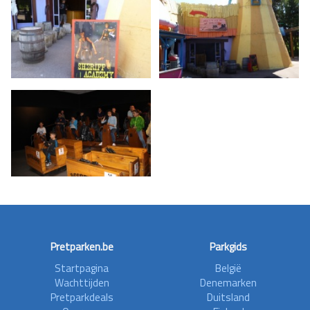
Pretparken.be
Parkgids
Startpagina
België
Wachttijden
Denemarken
Pretparkdeals
Duitsland