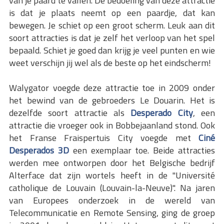
van je paard te vallen. De bedoeling van deze attractie
is dat je plaats neemt op een paardje, dat kan
bewegen. Je schiet op een groot scherm. Leuk aan dit
soort attracties is dat je zelf het verloop van het spel
bepaald. Schiet je goed dan krijg je veel punten en wie
weet verschijn jij wel als de beste op het eindscherm!
Walygator voegde deze attractie toe in 2009 onder
het bewind van de gebroeders Le Douarin. Het is
dezelfde soort attractie als
Desperado City
, een
attractie die vroeger ook in Bobbejaanland stond. Ook
het Franse Fraispertuis City voegde met
Ciné
Desperados 3D
een exemplaar toe. Beide attracties
werden mee ontworpen door het Belgische bedrijf
Alterface dat zijn wortels heeft in de "Université
catholique de Louvain (Louvain-la-Neuve)". Na jaren
van Europees onderzoek in de wereld van
Telecommunicatie en Remote Sensing, ging de groep