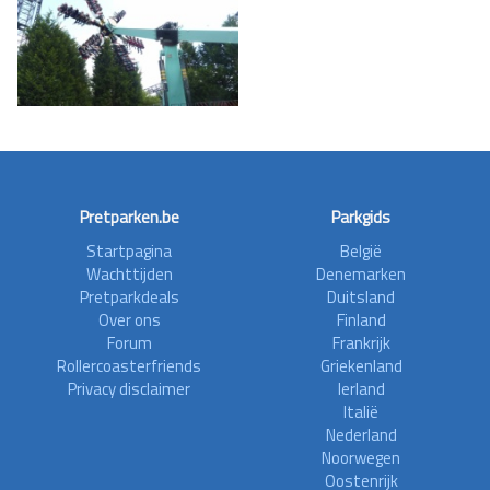
Pretparken.be
Parkgids
Startpagina
België
Wachttijden
Denemarken
Pretparkdeals
Duitsland
Over ons
Finland
Forum
Frankrijk
Rollercoasterfriends
Griekenland
Privacy disclaimer
Ierland
Italië
Nederland
Noorwegen
Oostenrijk