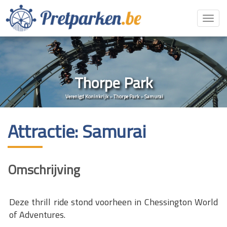
Toggl
navig
Thorpe Park
Verenigd Koninkrijk
»
Thorpe Park
»
Samurai
Attractie: Samurai
Omschrijving
Deze thrill ride stond voorheen in Chessington World
of Adventures.