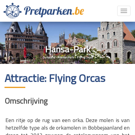
Toggl
navig
Hansa-Park
Duitsland
»
Hansa-Park
»
Flying Orcas
Attractie: Flying Orcas
Omschrijving
Een ritje op de rug van een orka. Deze molen is van
hetzelfde type als de orkamolen in Bobbejaanland en