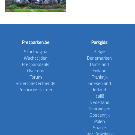
Pretparken.be
Parkgids
Startpagina
België
Wachttijden
Denemarken
Pretparkdeals
Duitsland
Over ons
Finland
Forum
Frankrijk
Rollercoasterfriends
Griekenland
Privacy disclaimer
Ierland
Italië
Nederland
Noorwegen
Oostenrijk
Polen
Spanje
Ver. Koninkrijk