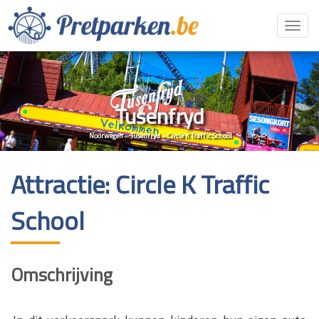
Toggl
navig
Tusenfryd
Noorwegen
»
Tusenfryd
»
Circle K Traffic School
Attractie: Circle K Traffic
School
Omschrijving