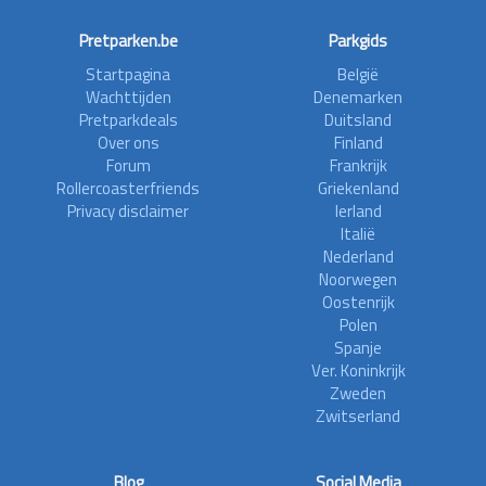
Pretparken.be
Parkgids
Startpagina
België
Wachttijden
Denemarken
Pretparkdeals
Duitsland
Over ons
Finland
Forum
Frankrijk
Rollercoasterfriends
Griekenland
Privacy disclaimer
Ierland
Italië
Nederland
Noorwegen
Oostenrijk
Polen
Spanje
Ver. Koninkrijk
Zweden
Zwitserland
Blog
Social Media