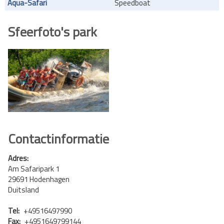
Aqua-Safari
Speedboat
Sfeerfoto's park
Contactinformatie
Adres:
Am Safaripark 1
29691 Hodenhagen
Duitsland
Tel:
+49516497990
Fax:
+4951649799144