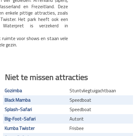
n vier gebieden: Affenland (apen),
, Wasserland en Frezeitland. Deze
n enkele pittige attracties, zoals
wister. Het park heeft ook een
. Waterpret is verzekerd in
ok ruimte voor shows en staan vele
le gezin.
Niet te missen attracties
Gozimba
Stuntvliegtuigachtbaan
Black Mamba
Speedboat
Splash-Safari
Speedboat
Big-Foot-Safari
Autorit
Kumba Twister
Frisbee