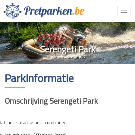
Toggl
navig
Serengeti Park
Duitsland
»
Serengeti Park
Parkinformatie
Omschrijving Serengeti Park
 dat het safari-aspect combineert