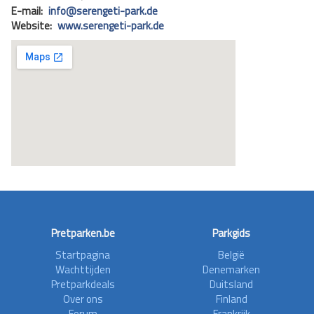
E-mail:
info@­se­ren­geti-park.de
Website:
www.serengeti-park.de
Pretparken.be
Parkgids
Startpagina
België
Wachttijden
Denemarken
Pretparkdeals
Duitsland
Over ons
Finland
Forum
Frankrijk