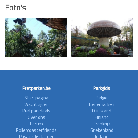
Foto's
Pretparken.be
Parkgids
Startpagina
België
Wachttijden
Denemarken
Pretparkdeals
Duitsland
Over ons
Finland
Forum
Frankrijk
Rollercoasterfriends
Griekenland
Privacy disclaimer
Ierland