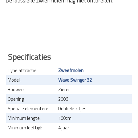
De klassieke zwiermolen mag niet ontbreken.
Specificaties
Type attractie:
Zweefmolen
Model:
Wave Swinger 32
Bouwer:
Zierer
Opening:
2006
Speciale elementen:
Dubbele zitjes
Minimum lengte:
100cm
Minimum leeftijd:
4 jaar