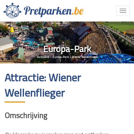
Toggl
navig
Europa-Park
Duitsland
»
Europa-Park
»
Wiener Wellenflieger
Attractie: Wiener
Wellenflieger
Omschrijving