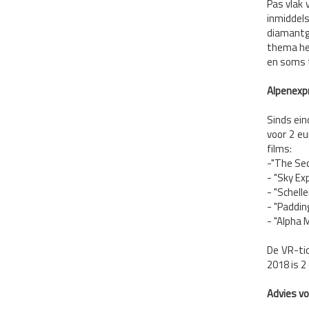
Pas vlak 
inmiddel
diamantg
thema heb
en soms t
Alpenexpr
Sinds ein
voor 2 eu
films:
-"The Sec
- "Sky Ex
- "Schelle
- "Paddin
- "Alpha 
De VR-tic
2018 is 2
Advies vo