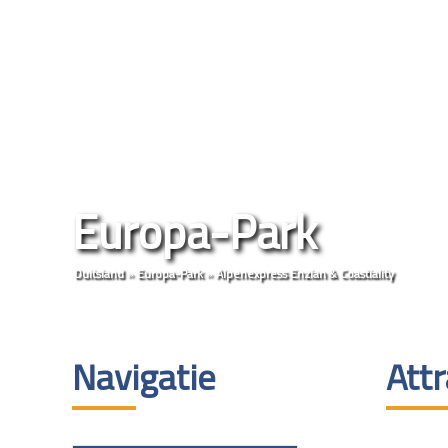
Europa-Park
Duitsland
»
Europa-Park
»
Alpenexpress Enzian & Coastiality
Navigatie
Attr