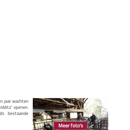
en jaar wachten
nblitz' openen.
eds bestaande
Meer foto's