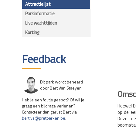
Attractielijst
Parkinformatie
Live wachttijden
Korting
Feedback
Dit park wordt beheerd
door Bert Van Staeyen.
Omsch
Heb je een foutje gespot? Of wil je
Hoewel E
graag een bijdrage verlenen?
Contacteer dan gerust Bert via
op de ee
bert.vs@pretparken.be
.
Deze ee
boomstam