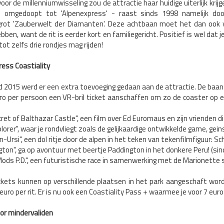
voor de millenniumwisseling zou de attractie haar huidige uiterlijk krijg
s omgedoopt tot 'Alpenexpress' - raast sinds 1998 namelijk doo
rot 'Zauberwelt der Diamanten'. Deze achtbaan moet het dan ook v
ben, want de rit is eerder kort en familiegericht. Positief is wel dat
ot zelfs drie rondjes mag rijden!
ess Coastiality
d 2015 werd er een extra toevoeging gedaan aan de attractie. De baa
ro per persoon een VR-bril ticket aanschaffen om zo de coaster op ee
ret of Balthazar Castle", een film over Ed Euromaus en zijn vrienden di
plorer", waar je rondvliegt zoals de gelijkaardige ontwikkelde game, gei
n-Ursi", een dol ritje door de alpen in het teken van tekenfilmfiguur: Sc
gton", ga op avontuur met beertje Paddington in het donkere Peru! (si
Mods P.D.", een futuristische race in samenwerking met de Marionette 
kets kunnen op verschillende plaatsen in het park aangeschaft worde
 euro per rit. Er is nu ook een Coastiality Pass + waarmee je voor 7 euro
or mindervaliden