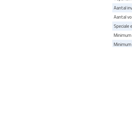
Aantal in
Aantal vo
Speciale 
Minimum 
Minimum l
Foto'