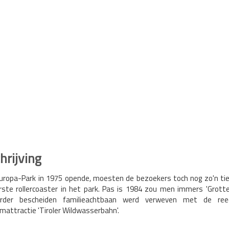
rijving
uropa-Park in 1975 opende, moesten de bezoekers toch nog zo'n ti
rste rollercoaster in het park. Pas is 1984 zou men immers 'Grotte
rder bescheiden familieachtbaan werd verweven met de re
attractie 'Tiroler Wildwasserbahn'.