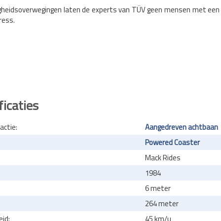
ligheidsoverwegingen laten de experts van TÜV geen mensen met een li
ress.
ficaties
actie:
Aangedreven achtbaan
Powered Coaster
Mack Rides
1984
6 meter
264 meter
id:
45 km/u