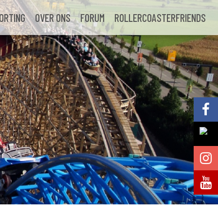
ORTING
OVER ONS
FORUM
ROLLERCOASTERFRIENDS
Volg @Pretparkenbe
Volg @Pretparkenbe
Volg @Pretparken.be
Volg @Pretparkenbe