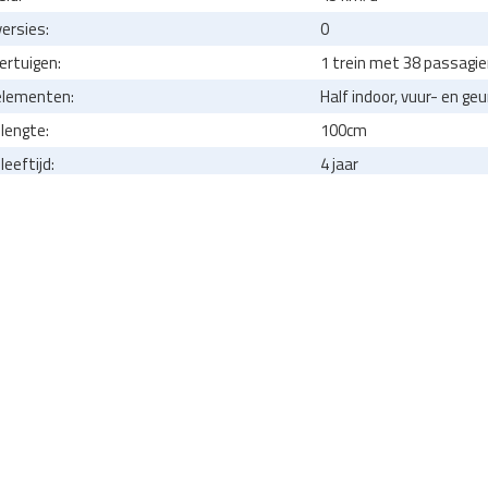
versies:
0
ertuigen:
1 trein met 38 passagier
elementen:
Half indoor, vuur- en ge
lengte:
100cm
eeftijd:
4 jaar
s