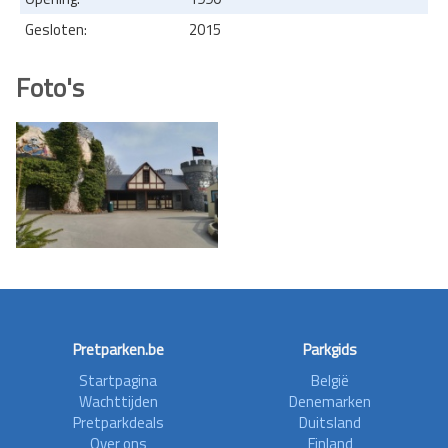
Gesloten:
2015
Foto's
Pretparken.be
Parkgids
Startpagina
België
Wachttijden
Denemarken
Pretparkdeals
Duitsland
Over ons
Finland