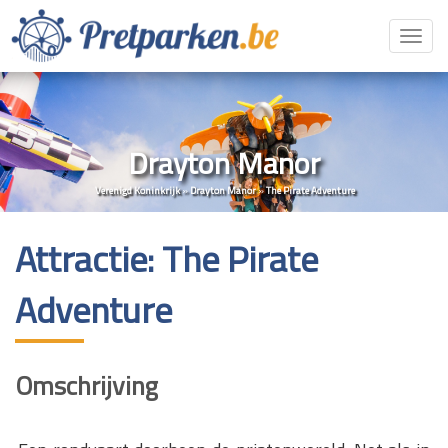
Toggl
navig
Drayton Manor
Verenigd Koninkrijk
»
Drayton Manor
»
The Pirate Adventure
Attractie: The Pirate
Adventure
Omschrijving