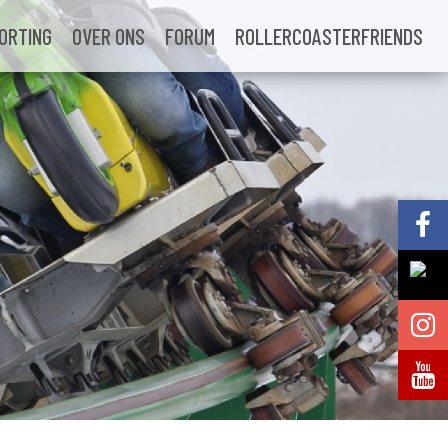
ORTING
OVER ONS
FORUM
ROLLERCOASTERFRIENDS
Volg @Pretparkenbe
Volg @Pretparkenbe
Volg @Pretparken.be
Volg @Pretparkenbe