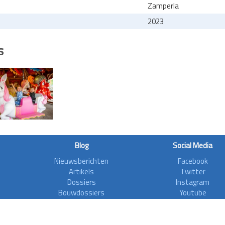
Zamperla
2023
s
Blog
Social Media
Nieuwsberichten
Facebook
Artikels
Twitter
Dossiers
Instagram
Bouwdossiers
Youtube
Interviews
Aanvalsplannen
Zoonieuws