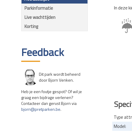
In deze k
Parkinformatie
Live wachttijden
Korting
Feedback
Dit park wordt beheerd
door Bjorn Venken.
Heb je een foutje gespot? Of wil je
graag een bijdrage verlenen?
Speci
Contacteer dan gerust Bjorn via
bjorn@pretparken.be
.
Type attr
Model: