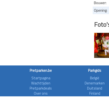
Bouwer:
Opening:
Foto'
Pretparken.be
Parkgids
Startpagina
België
Wachttijden
Denemarken
Pretparkdeals
Duitsland
Over ons
Finland
Forum
Frankrijk
Rollercoasterfriends
Griekenland
Privacy disclaimer
Ierland