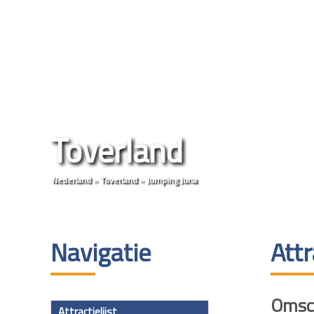
Toverland
Nederland
»
Toverland
»
Jumping Juna
Navigatie
Attr
Omsch
Attractielijst