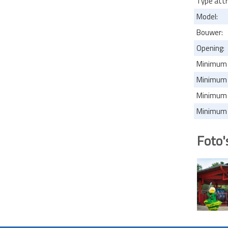
Type attr
Model:
Bouwer:
Opening:
Minimum 
Minimum l
Minimum l
Minimum l
Foto'