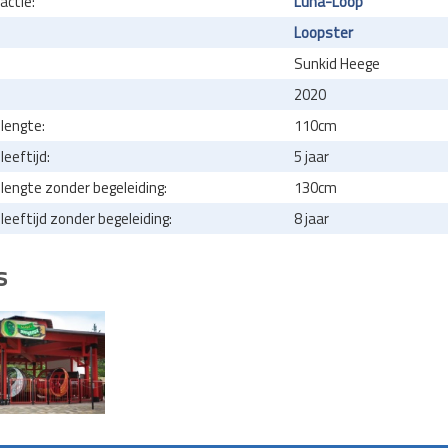
actie:
Luna-Loop
Loopster
Sunkid Heege
2020
lengte:
110cm
eeftijd:
5 jaar
engte zonder begeleiding:
130cm
eeftijd zonder begeleiding:
8 jaar
s