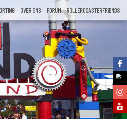
ORTING
OVER ONS
FORUM
ROLLERCOASTERFRIENDS
Volg @Pretparkenbe
Volg @Pretparkenbe
Volg @Pretparken.be
Volg @Pretparkenbe