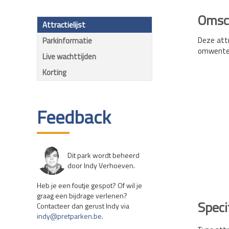
Omsch
Attractielijst
Deze att
Parkinformatie
omwenteli
Live wachttijden
Korting
Feedback
Dit park wordt beheerd
door Indy Verhoeven.
Heb je een foutje gespot? Of wil je
graag een bijdrage verlenen?
Speci
Contacteer dan gerust Indy via
indy@pretparken.be
.