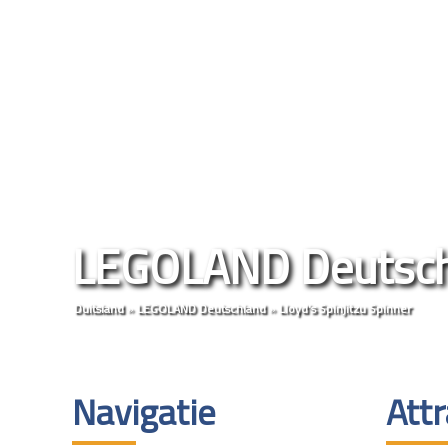
LEGOLAND Deutsch
Duitsland
»
LEGOLAND Deutschland
»
Lloyd's Spinjitzu Spinner
Navigatie
Attr