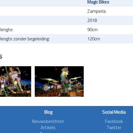
Magic Bikes
Zamperla
2018
lengte:
90cm
engte zonder begeleiding:
120cm
s
Blog
Social Media
Nieuwsberichten
Facebook
Artikels
Twitter