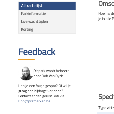
Omsch
Attractielijst
Hoe harde
Parkinformatie
je in all
Live wachttijden
Korting
Feedback
Dit park wordt beheerd
door Bob Van Dyck.
Heb je een foutje gespot? Of wil je
graag een bijdrage verlenen?
Speci
Contacteer dan gerust Bob via
Bob@pretparken.be
.
Type attr