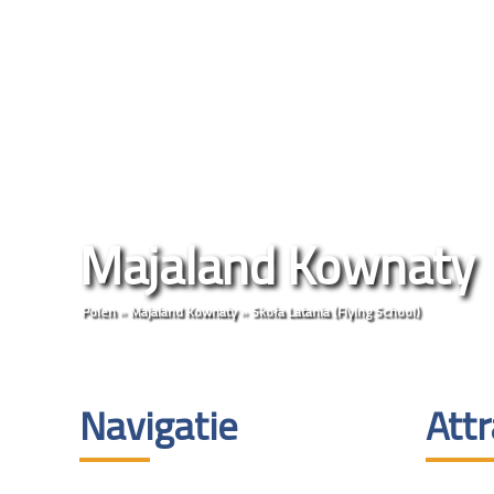
Majaland Kownaty
Polen
»
Majaland Kownaty
»
Skoła Latania (Flying School)
Navigatie
Attr