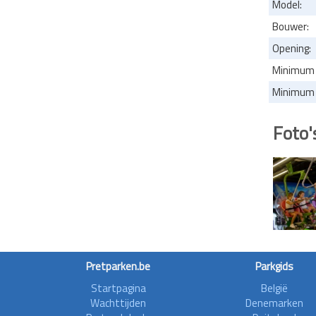
Model:
Bouwer:
Opening:
Minimum 
Minimum l
Foto'
Pretparken.be
Parkgids
Startpagina
België
Wachttijden
Denemarken