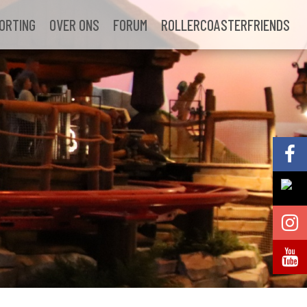
ORTING
OVER ONS
FORUM
ROLLERCOASTERFRIENDS
Volg @Pretparkenbe
Volg @Pretparkenbe
Volg @Pretparken.be
Volg @Pretparkenbe