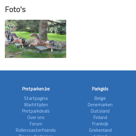
Foto's
Pretparken.be
Parkgids
Startpagina
België
Wachttijden
Denemarken
Pretparkdeals
Duitsland
Over ons
Finland
Forum
Frankrijk
Rollercoasterfriends
Griekenland