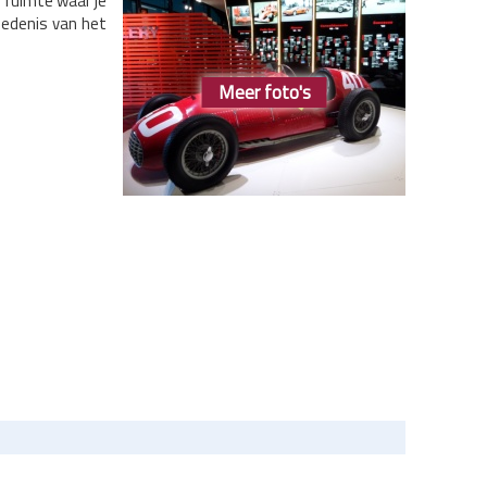
e ruimte waar je
iedenis van het
Meer foto's