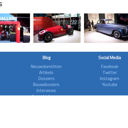
s
Blog
Social Media
Nieuwsberichten
Facebook
Artikels
Twitter
Dossiers
Instagram
Bouwdossiers
Youtube
Interviews
Aanvalsplannen
Zoonieuws