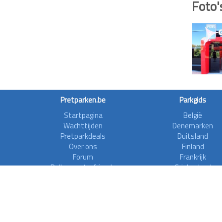
Foto'
Pretparken.be
Parkgids
Startpagina
België
Wachttijden
Denemarken
Pretparkdeals
Duitsland
Over ons
Finland
Forum
Frankrijk
Rollercoasterfriends
Griekenland
Privacy disclaimer
Ierland
Italië
Nederland
Noorwegen
Oostenrijk