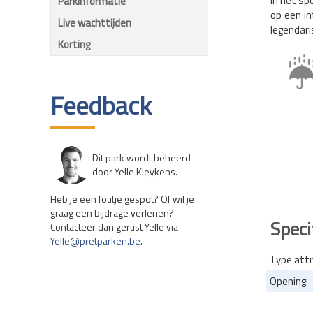
In het sp
Parkinformatie
op een in
Live wachttijden
legendari
Korting
Feedback
Dit park wordt beheerd
door Yelle Kleykens.
Heb je een foutje gespot? Of wil je
graag een bijdrage verlenen?
Speci
Contacteer dan gerust Yelle via
Yelle@pretparken.be
.
Type attr
Opening: