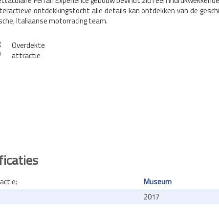
ectaculaire Ferrari Experience gebouw bevindt zich een indrukwekkend
teractieve ontdekkingstocht alle details kan ontdekken van de gesch
sche, Italiaanse motorracing team.
Overdekte
attractie
ficaties
actie:
Museum
2017