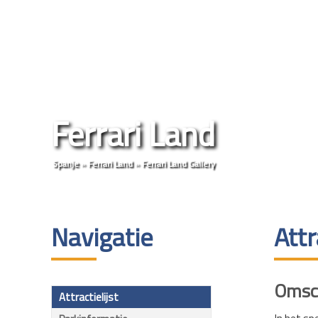
Ferrari Land
Spanje
»
Ferrari Land
»
Ferrari Land Gallery
Navigatie
Attr
Omsch
Attractielijst