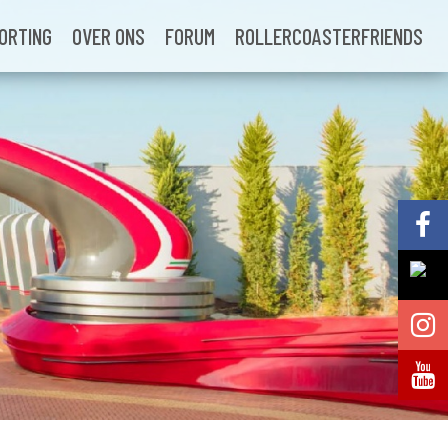
ORTING
OVER ONS
FORUM
ROLLERCOASTERFRIENDS
Volg @Pretparkenbe
Volg @Pretparkenbe
Volg @Pretparken.be
Volg @Pretparkenbe