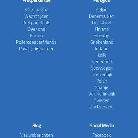
Pretparken.be
Parkgids
Startpagina
België
Wachttijden
Denemarken
Pretparkdeals
Duitsland
Over ons
Finland
Forum
Frankrijk
Rollercoasterfriends
Griekenland
Privacy disclaimer
Ierland
Italië
Nederland
Noorwegen
Oostenrijk
Polen
Spanje
Ver. Koninkrijk
Zweden
Zwitserland
Blog
Social Media
Nieuwsberichten
Facebook