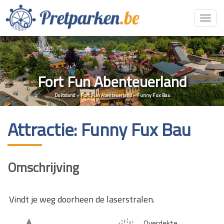
Toggl
navig
Fort Fun Abenteuerland
Duitsland
»
Fort Fun Abenteuerland
»
Funny Fux Bau
Attractie: Funny Fux Bau
Omschrijving
Vindt je weg doorheen de laserstralen.
Overdekte