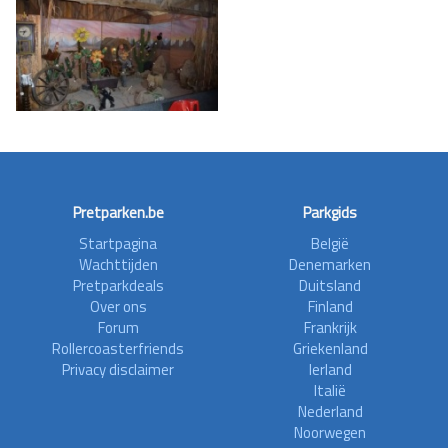
Pretparken.be
Parkgids
Startpagina
België
Wachttijden
Denemarken
Pretparkdeals
Duitsland
Over ons
Finland
Forum
Frankrijk
Rollercoasterfriends
Griekenland
Privacy disclaimer
Ierland
Italië
Nederland
Noorwegen