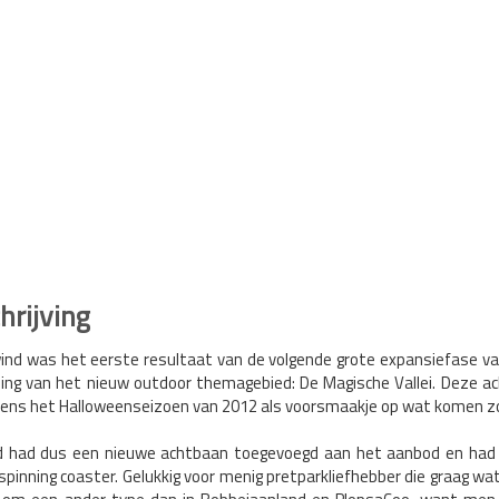
rijving
ind was het eerste resultaat van de volgende grote expansiefase va
ling van het nieuw outdoor themagebied: De Magische Vallei. Deze 
dens het Halloweenseizoen van 2012 als voorsmaakje op wat komen zou
d had dus een nieuwe achtbaan toegevoegd aan het aanbod en had h
spinning coaster. Gelukkig voor menig pretparkliefhebber die graag wat