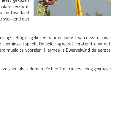
 heeft gekozen
mplaar verkocht
aar in Toverland
drukwekkend dan
belangstelling uitgekeken naar de komst van deze nieuwe
e theming uitspeelt. De beleving wordt versterkt door net
oard music te voorzien. Hiermee is Dwervelwind de eerste
r (zo goed als) iedereen. Ze heeft een investering gevraagd