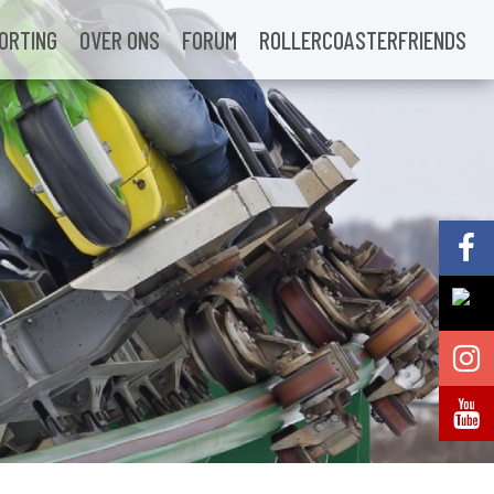
ORTING
OVER ONS
FORUM
ROLLERCOASTERFRIENDS
Volg @Pretparkenbe
Volg @Pretparkenbe
Volg @Pretparken.be
Volg @Pretparkenbe