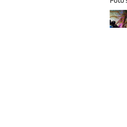
Foto'
Pretparken.be
Parkgids