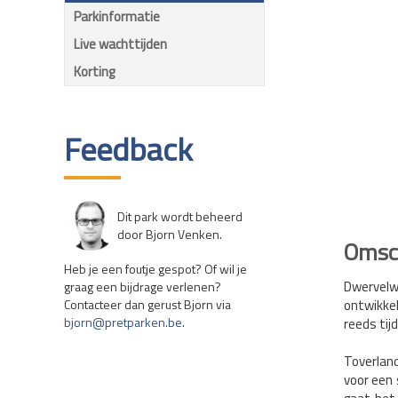
Parkinformatie
Live wachttijden
Korting
Feedback
Dit park wordt beheerd
door Bjorn Venken.
Omsch
Heb je een foutje gespot? Of wil je
Dwervelw
graag een bijdrage verlenen?
Contacteer dan gerust Bjorn via
ontwikke
bjorn@pretparken.be
.
reeds tij
Toverlan
voor een 