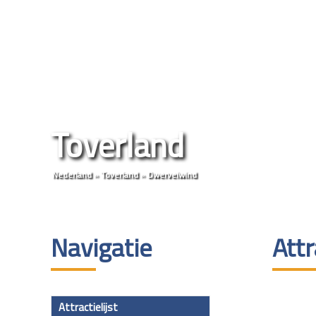
Toverland
Nederland
»
Toverland
»
Dwervelwind
Navigatie
Att
Attractielijst