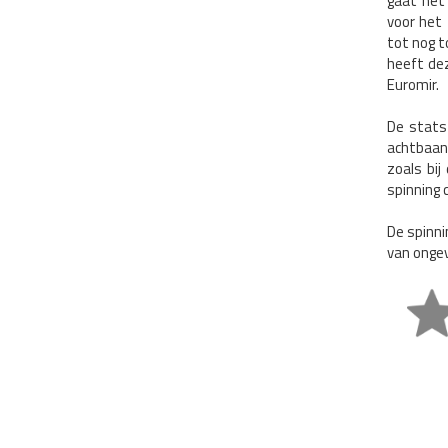
gaat het
voor het
tot nog t
heeft dez
Euromir.
De stats
achtbaan.
zoals bij
spinning 
De spinni
van ongev