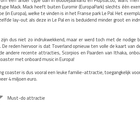
 om een ander type dan in Bobbejaanland en PlopsaCoo, want men
 type Mack. Mack heeft buiten Euromir (EuropaPark) slechts één exe
oe (in Europa), welke te vinden is in het Franse park Le Pal. Het exempl
elfde lay-out als deze in Le Pal en is beduidend minder groot en in
 zijn dus niet zo indrukwekkend, maar er werd toch met de nodige 
 De reden hiervoor is dat Toverland opnieuw ten volle de kaart van d
 de andere recente attracties, Scorpios en Paarden van Ithaka, onb
coaster met onboard music in Europa!
ng coaster is dus vooral een leuke familie-attractie, toegangkelijk voo
eer 4 miljoen euro.
Must-do attractie