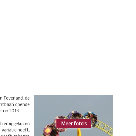
n Toverland, de
achtbaan opende
 in 2013...
Meer foto's
ierbij gekozen
 variatie heeft,