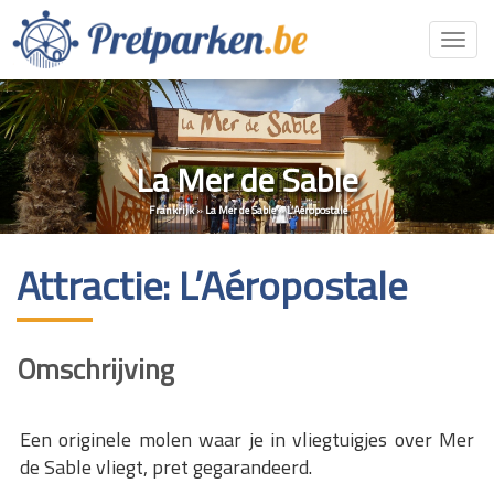
Toggl
navig
La Mer de Sable
Frankrijk
»
La Mer de Sable
»
L’Aéropostale
Attractie: L’Aéropostale
Omschrijving
Een originele molen waar je in vliegtuigjes over Mer
de Sable vliegt, pret gegarandeerd.