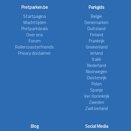
Pretparken.be
Parkgids
Startpagina
België
Wachttijden
Denemarken
Pretparkdeals
Duitsland
Over ons
Finland
Forum
Frankrijk
Rollercoasterfriends
Griekenland
Privacy disclaimer
Ierland
Italië
Nederland
Noorwegen
Oostenrijk
Polen
Spanje
Ver. Koninkrijk
Zweden
Zwitserland
Blog
Social Media