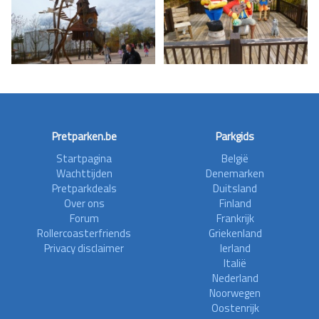
Pretparken.be
Parkgids
Startpagina
België
Wachttijden
Denemarken
Pretparkdeals
Duitsland
Over ons
Finland
Forum
Frankrijk
Rollercoasterfriends
Griekenland
Privacy disclaimer
Ierland
Italië
Nederland
Noorwegen
Oostenrijk