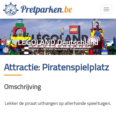
Toggl
navig
LEGOLAND Deutschland
Duitsland
»
LEGOLAND Deutschland
»
Piratenspielplatz
Attractie: Piratenspielplatz
Omschrijving
Lekker de piraat uithangen op allerhande speeltuigen.