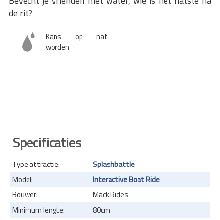
Bevecht je vrienden met water, wie is het natste na
de rit?
Kans op nat
worden
Specificaties
Type attractie:
Splashbattle
Model:
Interactive Boat Ride
Bouwer:
Mack Rides
Minimum lengte:
80cm