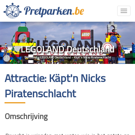
Toggl
navig
LEGOLAND Deutschland
Duitsland
»
LEGOLAND Deutschland
»
Käpt'n Nicks Piratenschlacht
Attractie: Käpt'n Nicks
Piratenschlacht
Omschrijving