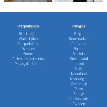
Pretparken.be
Parkgids
Startpagina
België
Wachttijden
Denemarken
Pretparkdeals
Duitsland
Over ons
Finland
Forum
Frankrijk
Rollercoasterfriends
Griekenland
Privacy disclaimer
Ierland
Italië
Nederland
Noorwegen
Oostenrijk
Polen
Spanje
Ver. Koninkrijk
Zweden