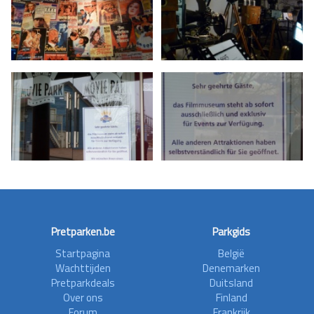
Pretparken.be
Parkgids
Startpagina
België
Wachttijden
Denemarken
Pretparkdeals
Duitsland
Over ons
Finland
Forum
Frankrijk