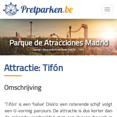
Toggl
navig
Parque de Atracciones Madrid
Spanje
»
Parque de Atracciones Madrid
»
Tifón
Attractie: Tifón
Omschrijving
'Tifón' is een 'halve' Disk'o: een roterende schijf volgt
een U-vormig parcours. De attractie is dus korter dan