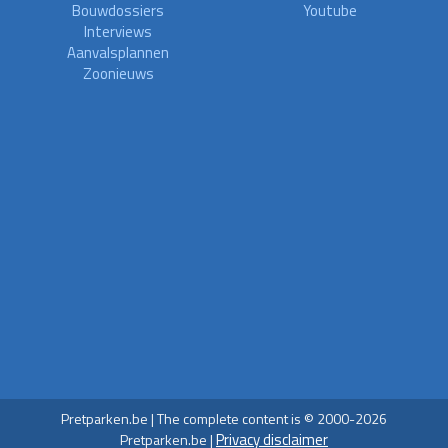
Bouwdossiers
Youtube
Interviews
Aanvalsplannen
Zoonieuws
Pretparken.be | The complete content is © 2000-2026
Privacy disclaimer
Pretparken.be |