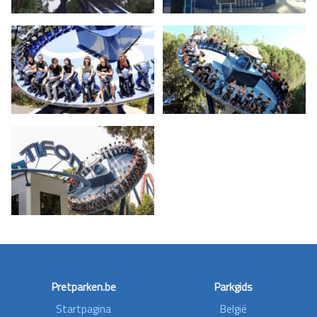
Pretparken.be
Parkgids
Startpagina
België