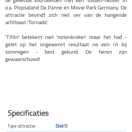
de gekende voorbeelden met een 'tussen-heuvel' in
o.a. Plopsaland De Panne en Movie Park Germany. De
attractie bevindt zich niet ver van de hangende
achtbaan 'Tornado'.
'Tifón' betekent niet 'notenkraker' maar het had -
gelet op het ongewenst resultaat na een rit bij
sommigen - best gekund. De heren zijn
gewaarschuwd!
Specificaties
Type attractie:
Disk'O