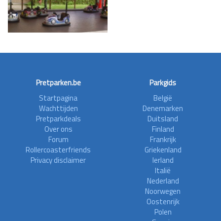
Pretparken.be
Parkgids
Startpagina
België
Wachttijden
Denemarken
Pretparkdeals
Duitsland
Over ons
Finland
Forum
Frankrijk
Rollercoasterfriends
Griekenland
Privacy disclaimer
Ierland
Italië
Nederland
Noorwegen
Oostenrijk
Polen