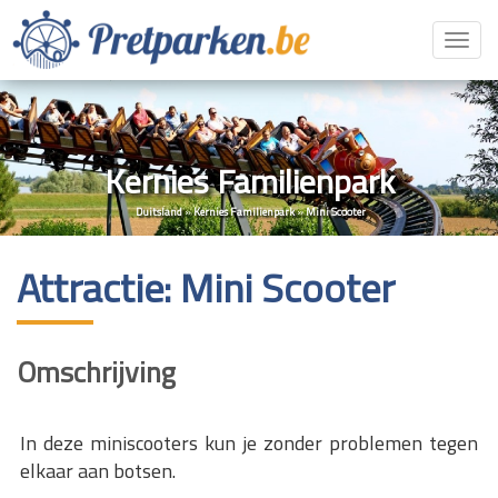
Toggl
navig
Kernies Familienpark
Duitsland
»
Kernies Familienpark
»
Mini Scooter
Attractie: Mini Scooter
Omschrijving
In deze miniscooters kun je zonder problemen tegen
elkaar aan botsen.