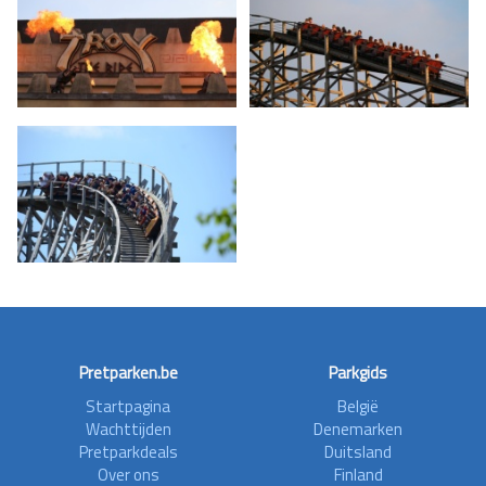
Pretparken.be
Parkgids
Startpagina
België
Wachttijden
Denemarken
Pretparkdeals
Duitsland
Over ons
Finland