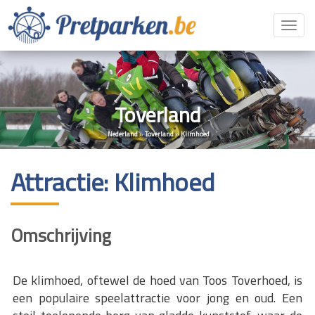
Toggl
navig
Toverland
Nederland
»
Toverland
»
Klimhoed
Attractie: Klimhoed
Omschrijving
De klimhoed, oftewel de hoed van Toos Toverhoed, is
een populaire speelattractie voor jong en oud. Een