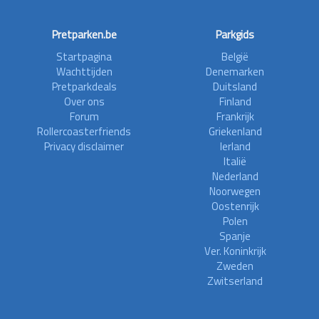
Pretparken.be
Parkgids
Startpagina
België
Wachttijden
Denemarken
Pretparkdeals
Duitsland
Over ons
Finland
Forum
Frankrijk
Rollercoasterfriends
Griekenland
Privacy disclaimer
Ierland
Italië
Nederland
Noorwegen
Oostenrijk
Polen
Spanje
Ver. Koninkrijk
Zweden
Zwitserland