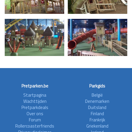
Pretparken.be
Parkgids
Startpagina
België
Wachttijden
Denemarken
Pretparkdeals
Duitsland
Over ons
Finland
Forum
Frankrijk
Rollercoasterfriends
Griekenland