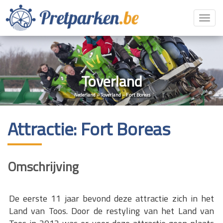
Toggl
navig
Toverland
Nederland
»
Toverland
»
Fort Boreas
Attractie: Fort Boreas
Omschrijving
De eerste 11 jaar bevond deze attractie zich in het
Land van Toos. Door de restyling van het Land van