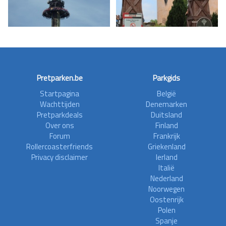
Pretparken.be
Parkgids
Startpagina
België
Wachttijden
Denemarken
Pretparkdeals
Duitsland
Over ons
Finland
Forum
Frankrijk
Rollercoasterfriends
Griekenland
Privacy disclaimer
Ierland
Italië
Nederland
Noorwegen
Oostenrijk
Polen
Spanje