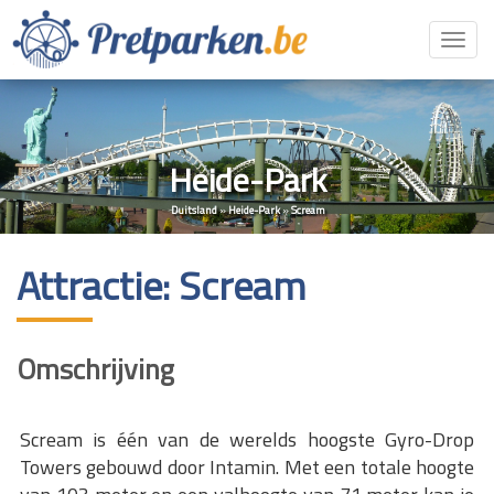
Toggl
navig
Heide-Park
Duitsland
»
Heide-Park
»
Scream
Attractie: Scream
Omschrijving
Scream is één van de werelds hoogste Gyro-Drop
Towers gebouwd door Intamin. Met een totale hoogte