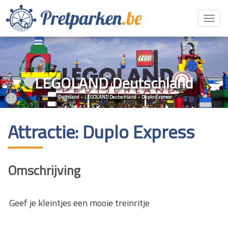
Toggl
navig
LEGOLAND Deutschland
Duitsland
»
LEGOLAND Deutschland
»
Duplo Express
Attractie: Duplo Express
Omschrijving
Geef je kleintjes een mooie treinritje