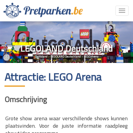
Toggl
navig
LEGOLAND Deutschland
Duitsland
»
LEGOLAND Deutschland
»
LEGO Arena
Attractie: LEGO Arena
Omschrijving
Grote show arena waar verschillende shows kunnen
plaatsvinden. Voor de juiste informatie raadpleeg