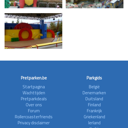
Pretparken.be
Parkgids
Startpagina
België
Wachttijden
Denemarken
Pretparkdeals
Duitsland
Over ons
Finland
Forum
Frankrijk
Rollercoasterfriends
Griekenland
Privacy disclaimer
Ierland