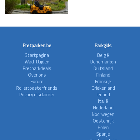
Pretparken.be
Parkgids
Startpagina
België
Wachttijden
Denemarken
Pretparkdeals
Duitsland
Over ons
Finland
Forum
Frankrijk
Rollercoasterfriends
Griekenland
Privacy disclaimer
Ierland
Italië
Nederland
Noorwegen
Oostenrijk
Polen
Spanje