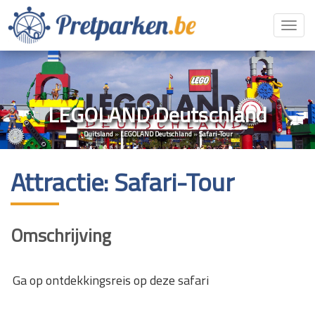
Toggl
navig
LEGOLAND Deutschland
Duitsland
»
LEGOLAND Deutschland
»
Safari-Tour
Attractie: Safari-Tour
Omschrijving
Ga op ontdekkingsreis op deze safari