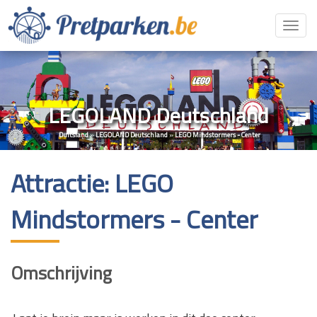
Toggl
navig
LEGOLAND Deutschland
Duitsland
»
LEGOLAND Deutschland
»
LEGO Mindstormers - Center
Attractie: LEGO
Mindstormers - Center
Omschrijving