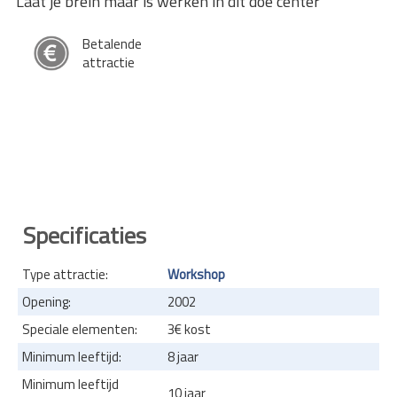
Laat je brein maar is werken in dit doe center
Betalende
attractie
Specificaties
Type attractie:
Workshop
Opening:
2002
Speciale elementen:
3€ kost
Minimum leeftijd:
8 jaar
Minimum leeftijd
10 jaar