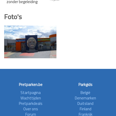
zonder begeleiding:
Foto's
Pretparken.be
Parkgids
Startpagina
België
Wachttijden
Denemarken
Pretparkdeals
Duitsland
Over ons
Finland
Forum
Frankrijk