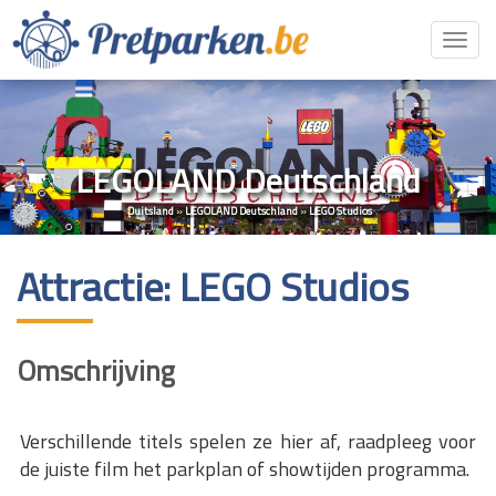
Toggl
navig
LEGOLAND Deutschland
Duitsland
»
LEGOLAND Deutschland
»
LEGO Studios
Attractie: LEGO Studios
Omschrijving
Verschillende titels spelen ze hier af, raadpleeg voor
de juiste film het parkplan of showtijden programma.