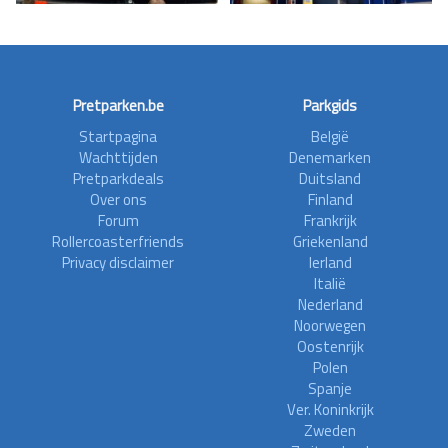
Pretparken.be
Parkgids
Startpagina
België
Wachttijden
Denemarken
Pretparkdeals
Duitsland
Over ons
Finland
Forum
Frankrijk
Rollercoasterfriends
Griekenland
Privacy disclaimer
Ierland
Italië
Nederland
Noorwegen
Oostenrijk
Polen
Spanje
Ver. Koninkrijk
Zweden