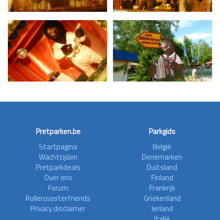
Pretparken.be
Parkgids
Startpagina
België
Wachttijden
Denemarken
Pretparkdeals
Duitsland
Over ons
Finland
Forum
Frankrijk
Rollercoasterfriends
Griekenland
Privacy disclaimer
Ierland
Italië