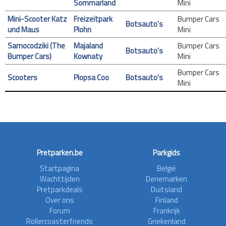
Sommarland
Mini
Mini-Scooter Katz
Freizeitpark
Bumper Cars
Botsauto's
und Maus
Plohn
Mini
Samocodziki (The
Majaland
Bumper Cars
Botsauto's
Bumper Cars)
Kownaty
Mini
Bumper Cars
Scooters
Plopsa Coo
Botsauto's
Mini
Pretparken.be
Parkgids
Startpagina
België
Wachttijden
Denemarken
Pretparkdeals
Duitsland
Over ons
Finland
Forum
Frankrijk
Rollercoasterfriends
Griekenland