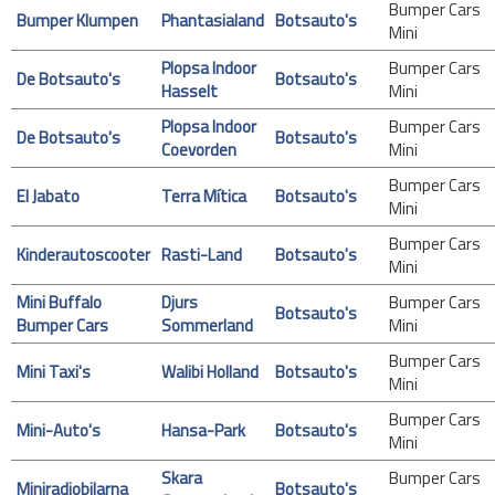
Bumper Cars
Bumper Klumpen
Phantasialand
Botsauto's
Mini
Plopsa Indoor
Bumper Cars
De Botsauto's
Botsauto's
Hasselt
Mini
Plopsa Indoor
Bumper Cars
De Botsauto's
Botsauto's
Coevorden
Mini
Bumper Cars
El Jabato
Terra Mítica
Botsauto's
Mini
Bumper Cars
Kinderautoscooter
Rasti-Land
Botsauto's
Mini
Mini Buffalo
Djurs
Bumper Cars
Botsauto's
Bumper Cars
Sommerland
Mini
Bumper Cars
Mini Taxi's
Walibi Holland
Botsauto's
Mini
Bumper Cars
Mini-Auto's
Hansa-Park
Botsauto's
Mini
Skara
Bumper Cars
Miniradiobilarna
Botsauto's