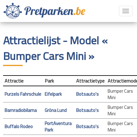
Toggl
navig
Attractielijst - Model «
Bumper Cars Mini »
Attractie
Park
Attractietype
Attractiemode
Bumper Cars
Purzels Fahrschule
Eifelpark
Botsauto's
Mini
Bumper Cars
Barnradiobilarna
Gröna Lund
Botsauto's
Mini
PortAventura
Bumper Cars
Buffalo Rodeo
Botsauto's
Park
Mini