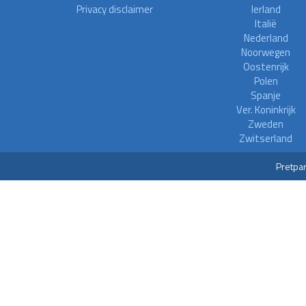
Privacy disclaimer
Ierland
Italië
Nederland
Noorwegen
Oostenrijk
Polen
Spanje
Ver. Koninkrijk
Zweden
Zwitserland
Pretpar