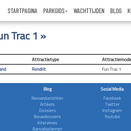
STARTPAGINA
PARKGIDS
WACHTTIJDEN
BLOG
K
un Trac 1 »
Attractietype
Attractiemode
land
Rondrit
Fun Trac 1
Blog
Social Media
Nieuwsberichten
Facebook
Artikels
Twitter
Dossiers
Instagram
Bouwdossiers
Youtube
Interviews
Aanvalsplannen