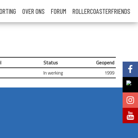
ORTING
OVER ONS
FORUM
ROLLERCOASTERFRIENDS
l
Status
Geopend
Volg @Pretparkenbe
In werking
1999
Volg @Pretparkenbe
Volg @Pretparken.be
Volg @Pretparkenbe