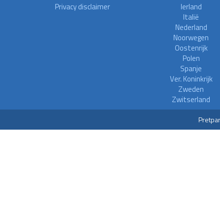
Privacy disclaimer
Ierland
Italië
Nederland
Noorwegen
Oostenrijk
Polen
Spanje
Ver. Koninkrijk
Zweden
Zwitserland
Pretpar