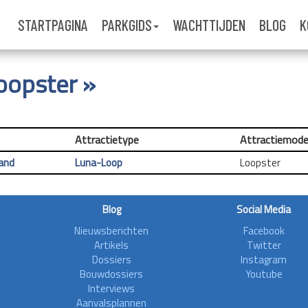
STARTPAGINA
PARKGIDS
WACHTTIJDEN
BLOG
K
Loopster »
Attractietype
Attractiemode
and
Luna-Loop
Loopster
Blog
Social Media
Nieuwsberichten
Facebook
Artikels
Twitter
Dossiers
Instagram
Bouwdossiers
Youtube
Interviews
Aanvalsplannen