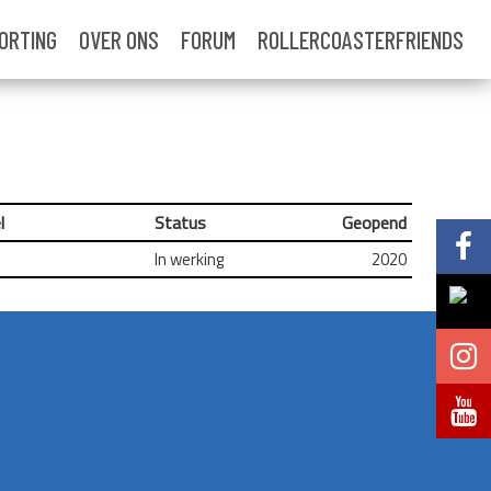
ORTING
OVER ONS
FORUM
ROLLERCOASTERFRIENDS
l
Status
Geopend
Volg @Pretparkenbe
In werking
2020
Volg @Pretparkenbe
Volg @Pretparken.be
Volg @Pretparkenbe