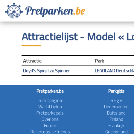
Attractielijst - Model « 
Attractie
Park
Lloyd's Spinjitzu Spinner
LEGOLAND Deutschl
Pretparken.be
Parkgids
Startpagina
België
Wachttijden
Denemarken
Pretparkdeals
Duitsland
Over ons
Finland
Forum
Frankrijk
Rollercoasterfriends
Griekenland