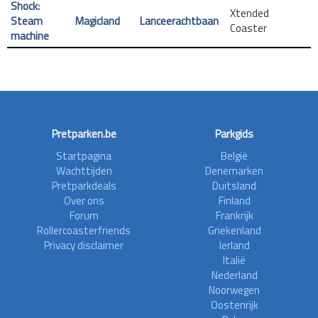
Shock:
Xtended
Steam
Magicland
Lanceerachtbaan
Coaster
machine
Pretparken.be
Parkgids
Startpagina
België
Wachttijden
Denemarken
Pretparkdeals
Duitsland
Over ons
Finland
Forum
Frankrijk
Rollercoasterfriends
Griekenland
Privacy disclaimer
Ierland
Italië
Nederland
Noorwegen
Oostenrijk