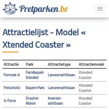
Toggl
navig
Attractielijst - Model «
Xtended Coaster »
Attractie
Park
Attractietype
Attractiemodel
Familiepark
Xtended
Formule-X
Lanceerachtbaan
Drievliet
Coaster
Xtended
Freischütz
Bayern Park
Lanceerachtbaan
Coaster
Drayton
Inversie-
Xtended
G-Force
Manor
achtbaan
Coaster