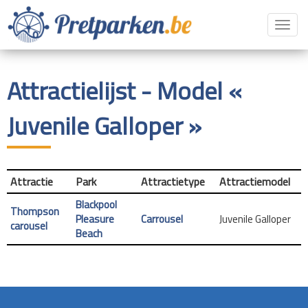
Toggl
navig
Attractielijst - Model «
Juvenile Galloper »
Attractie
Park
Attractietype
Attractiemodel
Blackpool
Thompson
Pleasure
Carrousel
Juvenile Galloper
carousel
Beach