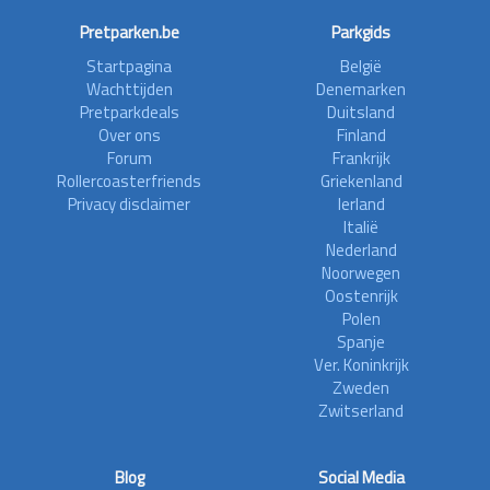
Pretparken.be
Parkgids
Startpagina
België
Wachttijden
Denemarken
Pretparkdeals
Duitsland
Over ons
Finland
Forum
Frankrijk
Rollercoasterfriends
Griekenland
Privacy disclaimer
Ierland
Italië
Nederland
Noorwegen
Oostenrijk
Polen
Spanje
Ver. Koninkrijk
Zweden
Zwitserland
Blog
Social Media